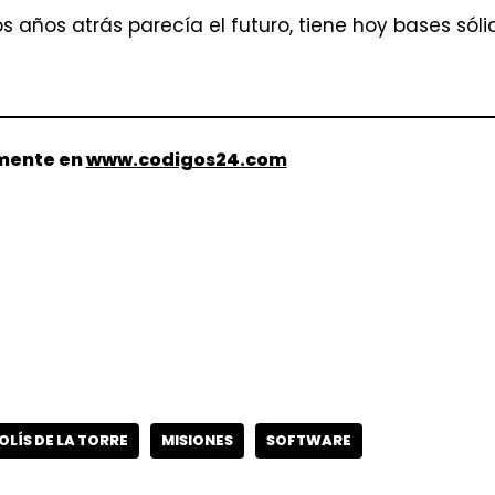
 años atrás parecía el futuro, tiene hoy bases sólid
lmente en
www.codigos24.com
OLÍS DE LA TORRE
MISIONES
SOFTWARE