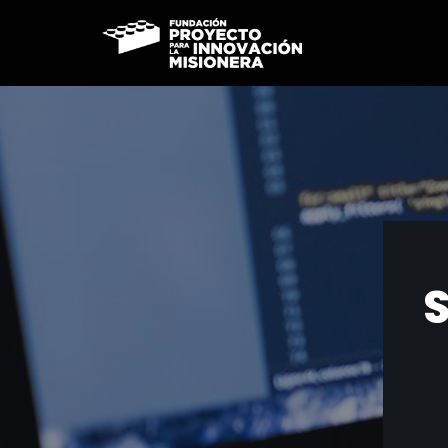
Ir
al
contenido
S