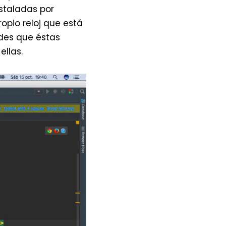
nstaladas por
opio reloj que está
des que éstas
llas.