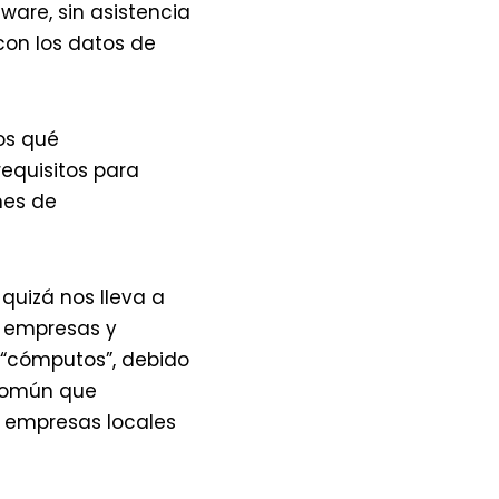
are, sin asistencia
con los datos de
os qué
requisitos para
nes de
quizá nos lleva a
y empresas y
“cómputos”, debido
 común que
n empresas locales