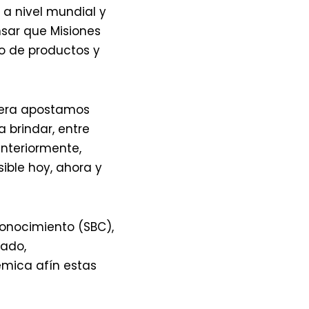
a nivel mundial y
nsar que Misiones
po de productos y
onera apostamos
 brindar, entre
anteriormente,
ible hoy, ahora y
Conocimiento (SBC),
tado,
émica afín estas