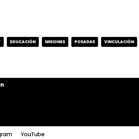
Y
EDUCACIÓN
MISIONES
POSADAS
VINCULACIÓN
ón
gram
YouTube