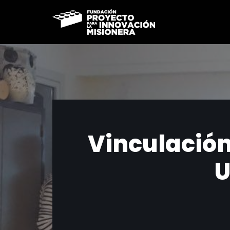
Ir
al
contenido
Vinculación
U