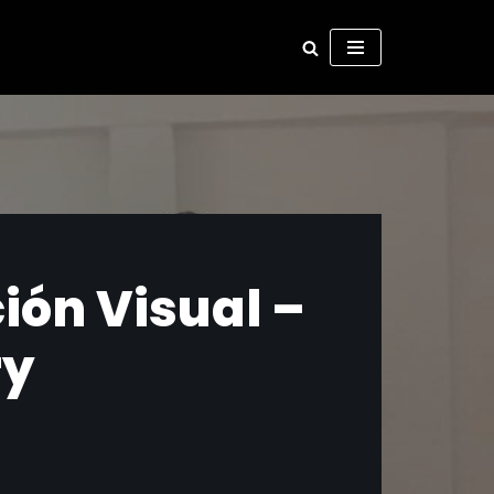
ión Visual –
ry