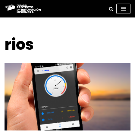
Ir
al
contenido
rios