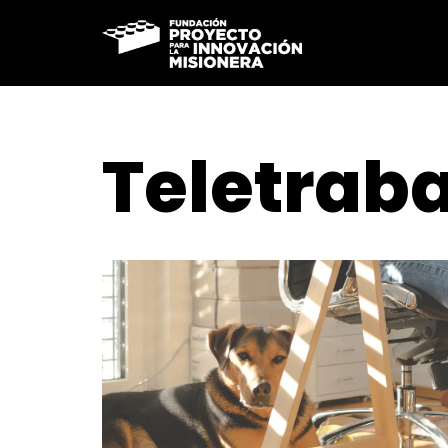
Ir
al
contenido
Teletrab